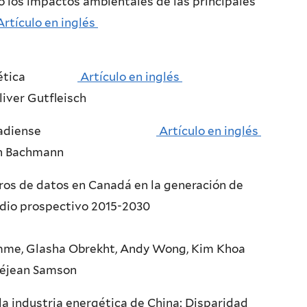
 los impactos ambientales de las principales
rtículo en inglés
ón magnética
Artículo en inglés
iver Gutfleisch
economía Canadiense
Artículo en inglés
an Bachmann
ros de datos en Canadá en la generación de
s: un estudio prospectivo 2015-2030
e, Glasha Obrekht, Andy Wong, Kim Khoa
Réjean Samson
a industria energética de China: Disparidad