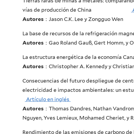
Tierras raras de minas a metales: comparando
vías de producción de China
A
Autores
：Jason C.K. Lee y Zongguo Wen
La base de recursos de la refrigeraci
Autores
：Gao Roland Gauß, Gert Homm, y Ol
La estructura energética de la 
Autores
：Christopher A. Kennedy y Christi
Consecuencias del futuro despliegue de cent
electricidad e impactos ambientale
Artículo en inglés
Autores
：Thomas Dandres, Nathan Vandromm
Nguyen, Yves Lemieux, Mohamed Cheriet, y 
Rendimiento de las emisiones de carbono de l