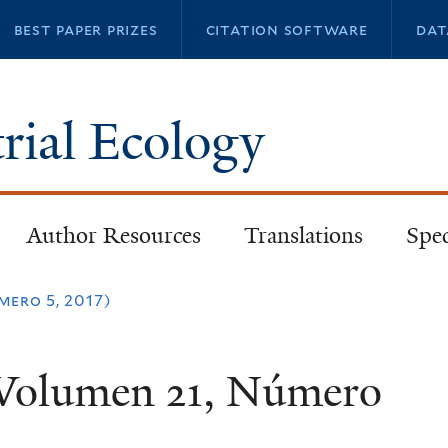
Skip
best paper prizes
citation software
dat
to
main
content
trial Ecology
Author Resources
Translations
Spec
mero 5, 2017)
 (Volumen 21, Número