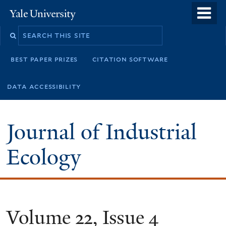
Skip
o
Yale
to
University
m
main
n
content
best paper prizes
citation software
data accessibility
Journal of Industrial
Ecology
Volume 22, Issue 4