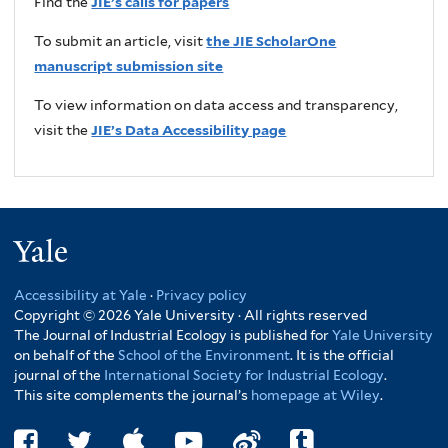
Find the
JIE’s calls for papers
To submit an article, visit
the JIE ScholarOne
manuscript submission site
To view information on data access and transparency,
visit the
JIE’s Data Accessibility page
Yale
Accessibility at Yale
·
Privacy policy
Copyright © 2026 Yale University · All rights reserved
The Journal of Industrial Ecology is published for
Yale University
on behalf of the
School of the Environment
. It is the official
journal of the
International Society for Industrial Ecology
.
This site complements the journal’s
homepage at Wiley
.